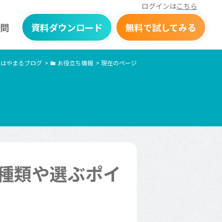
ログインは
こちら
問
資料ダウンロード
無料で試してみる
はやまるブログ
>
お役立ち情報
>
現在のページ
の種類や選ぶポイ