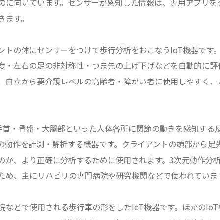
のに向いています。センサーが感知した情報は、専用アプリを
きます。
ントの体にセンサーをつけて歩行分析をおこなうIoT機器です
度・左右の足の非対称性・つま先の上げ下げなどを自動的に評
、自立から要介護レベルの高齢者・障がい者に使用しやすく、
手首・骨盤・大腿部といった人体各所に関節の動きを感知する
の動作を計測・解析する機器です。クライアントの頭部から足
のか、より正確に分析するために使用されます。3次元動作分析
ため、主にリハビリの専門病院や研究機関などで使われていま
などで使用される歩行車の形をしたIoT機器です。ほかのIo