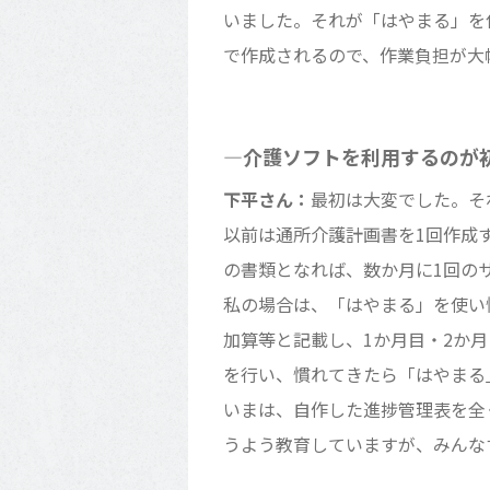
いました。それが「はやまる」を
で作成されるので、作業負担が大
―介護ソフトを利用するのが
下平さん：
最初は大変でした。そ
以前は通所介護計画書を
1
回作成
の書類となれば、数か月に
1
回の
私の場合は、「はやまる」を使い
加算等と記載し、
1
か月目・
2
か月
を行い、慣れてきたら「はやまる
いまは、自作した進捗管理表を全
うよう教育していますが、みんな