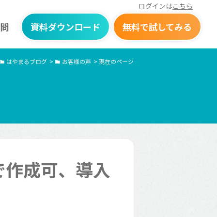
ログインは
こちら
問
資料ダウンロード
無料で試してみる
はやまるブログ
>
お客様の声
>
現在のページ
で作成可、導入