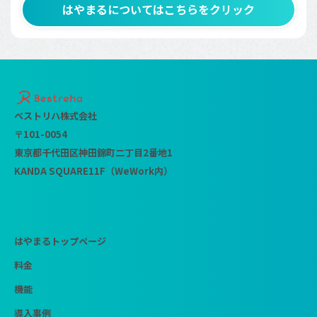
はやまるについてはこちらをクリック
ベストリハ株式会社
〒101-0054
東京都千代田区神田錦町二丁目2番地1
KANDA SQUARE11F（WeWork内）
はやまるトップページ
料金
機能
導入事例