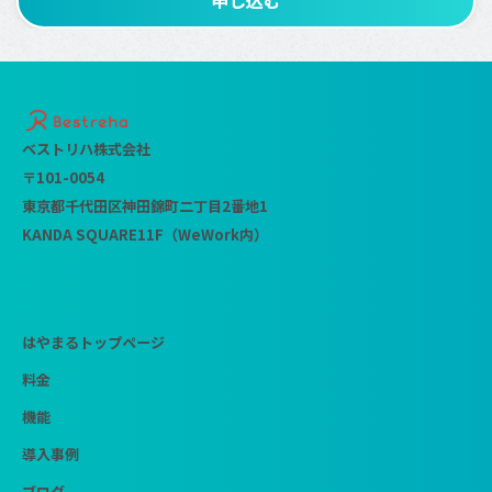
申し込む
ベストリハ株式会社
〒101-0054
東京都千代田区神田錦町二丁目2番地1
KANDA SQUARE11F（WeWork内）
はやまるトップページ
料金
機能
導入事例
ブログ